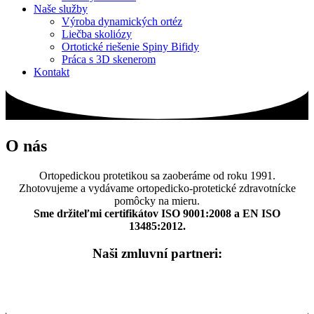
Naše služby
Výroba dynamických ortéz
Liečba skoliózy
Ortotické riešenie Spiny Bifidy
Práca s 3D skenerom
Kontakt
O nás
Ortopedickou protetikou sa zaoberáme od roku 1991.
Zhotovujeme a vydávame ortopedicko-protetické zdravotnícke
pomôcky na mieru.
Sme držiteľmi certifikátov ISO 9001:2008 a EN ISO
13485:2012.
Naši zmluvní partneri: