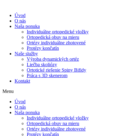
Úvod
O nás
Naša ponuka
Individuálne ortopedické vložky
Ortopedická obuv na mieru
Ortézy individuálne zhotovené
Protézy končatín
Naše služby
Výroba dynamických ortéz
Liečba skoliózy
Ortotické riešenie Spiny Bifidy
Práca s 3D skenerom
Kontakt
Menu
Úvod
O nás
Naša ponuka
Individuálne ortopedické vložky
Ortopedická obuv na mieru
Ortézy individuálne zhotovené
Protézy končatín